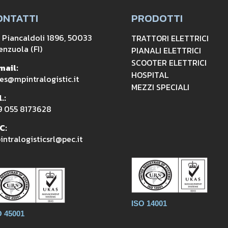
ONTATTI
PRODOTTI
a Piancaldoli 1896, 50033
TRATTORI ELETTRICI
enzuola (FI)
PIANALI ELETTRICI
SCOOTER ELETTRICI
mail:
HOSPITAL
es@mpintralogistic.it
MEZZI SPECIALI
.:
9 055 8173628
C:
ntralogisticsrl@pec.it
ISO 14001
O 45001