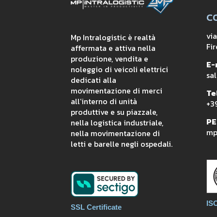
C
vi
Mp Intralogistic è realtà
Fir
affermata e attiva nella
produzione, vendita e
E-
noleggio di veicoli elettrici
sal
dedicati alla
movimentazione di merci
Tel
all’interno di unità
+3
produttive e su piazzale,
PE
nella logistica industriale,
mpi
nella movimentazione di
letti e barelle negli ospedali.
IS
SSL Certificate