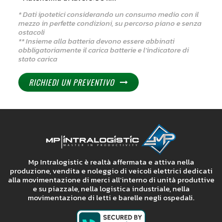
* Dati ipotetici considerando un consumo medio con il
mezzo in perfette condizioni, su percorso piano e senza
ostacoli
** Insieme alla batteria devono essere abbinati
obbligatoriamente il carica batterie e l’indicatore di
stato carica
RICHIEDI UN PREVENTIVO
Mp Intralogistic è realtà affermata e attiva nella
produzione, vendita e noleggio di veicoli elettrici dedicati
alla movimentazione di merci all’interno di unità produttive
e su piazzale, nella logistica industriale, nella
movimentazione di letti e barelle negli ospedali.