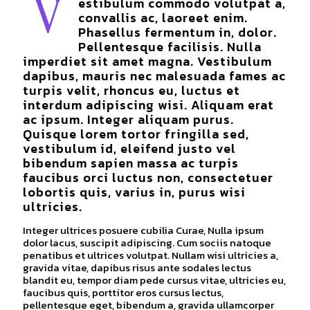
estibulum commodo volutpat a,
V
convallis ac, laoreet enim.
Phasellus fermentum in, dolor.
Pellentesque facilisis. Nulla
imperdiet sit amet magna. Vestibulum
dapibus, mauris nec malesuada fames ac
turpis velit, rhoncus eu, luctus et
interdum adipiscing wisi. Aliquam erat
ac ipsum. Integer aliquam purus.
Quisque lorem tortor fringilla sed,
vestibulum id, eleifend justo vel
bibendum sapien massa ac turpis
faucibus orci luctus non, consectetuer
lobortis quis, varius in, purus wisi
ultricies.
Integer ultrices posuere cubilia Curae, Nulla ipsum
dolor lacus, suscipit adipiscing. Cum sociis natoque
penatibus et ultrices volutpat. Nullam wisi ultricies a,
gravida vitae, dapibus risus ante sodales lectus
blandit eu, tempor diam pede cursus vitae, ultricies eu,
faucibus quis, porttitor eros cursus lectus,
pellentesque eget, bibendum a, gravida ullamcorper