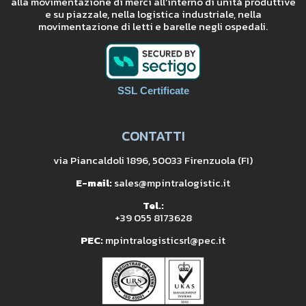
alla movimentazione di merci all’interno di unità produttive
e su piazzale, nella logistica industriale, nella
movimentazione di letti e barelle negli ospedali.
SSL Certificate
CONTATTI
via Piancaldoli 1896, 50033 Firenzuola (FI)
E-mail:
sales@mpintralogistic.it
Tel.:
+39 055 8173628
PEC:
mpintralogisticsrl@pec.it