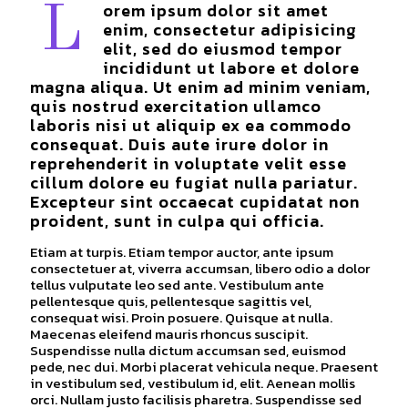
orem ipsum dolor sit amet
L
enim, consectetur adipisicing
elit, sed do eiusmod tempor
incididunt ut labore et dolore
magna aliqua. Ut enim ad minim veniam,
quis nostrud exercitation ullamco
laboris nisi ut aliquip ex ea commodo
consequat. Duis aute irure dolor in
reprehenderit in voluptate velit esse
cillum dolore eu fugiat nulla pariatur.
Excepteur sint occaecat cupidatat non
proident, sunt in culpa qui officia.
Etiam at turpis. Etiam tempor auctor, ante ipsum
consectetuer at, viverra accumsan, libero odio a dolor
tellus vulputate leo sed ante. Vestibulum ante
pellentesque quis, pellentesque sagittis vel,
consequat wisi. Proin posuere. Quisque at nulla.
Maecenas eleifend mauris rhoncus suscipit.
Suspendisse nulla dictum accumsan sed, euismod
pede, nec dui. Morbi placerat vehicula neque. Praesent
in vestibulum sed, vestibulum id, elit. Aenean mollis
orci. Nullam justo facilisis pharetra. Suspendisse sed