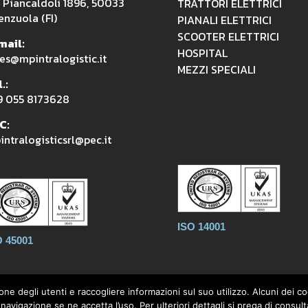
a Piancaldoli 1896, 50033
TRATTORI ELETTRICI
enzuola (FI)
PIANALI ELETTRICI
SCOOTER ELETTRICI
mail:
HOSPITAL
es@mpintralogistic.it
MEZZI SPECIALI
.:
9 055 8173628
C:
ntralogisticsrl@pec.it
ISO 14001
O 45001
one degli utenti e raccogliere informazioni sul suo utilizzo. Alcuni dei 
avigazione se ne accetta l’uso. Per ulteriori dettagli si prega di consulta