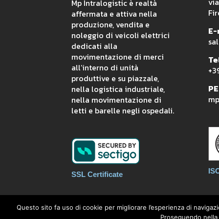
vi
Mp Intralogistic è realtà
Fir
affermata e attiva nella
produzione, vendita e
E-
noleggio di veicoli elettrici
sal
dedicati alla
movimentazione di merci
Tel
all’interno di unità
+3
produttive e su piazzale,
PE
nella logistica industriale,
mpi
nella movimentazione di
letti e barelle negli ospedali.
IS
SSL Certificate
Questo sito fa uso di cookie per migliorare l’esperienza di navigazi
Proseguendo nella n