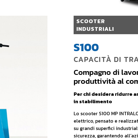
SCOOTER
INDUSTRIALI
S100
CAPACITÀ DI TRA
Compagno di lavor
produttività al co
Per chi desidera ridurre 
in stabilimento
Lo scooter S100 MP INTRALO
elettrico, pensato e realizz
su grandi superfici industria
sicurezza, garantendo all’az